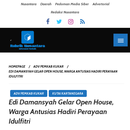
Skip To Content
Nusantara
Daerah
Pedoman Media Siber
Advertorial
Redaksi Nusantara
HOMEPAGE
ADV PEMKAB KUKAR
EDI DAMANSYAH GELAR OPEN HOUSE, WARGA ANTUSIAS HADIRI PERAYAAN
IDULFITRI
ADV PEMKAB KUKAR
KUTAI KARTANEGARA
Edi Damansyah Gelar Open House,
Warga Antusias Hadiri Perayaan
Idulfitri