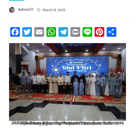
Posted On
Admin01
March 31, 2025
Facebook
Twitter
Email
WhatsApp
Telegram
Print
Line
Pintere
Sha
CAPTION: Ribuan Warga Dari Berbagai Penjuru Kutai Kartanegara (Kukar) Berbondong-Bondong Menghadiri Open House Idulfitri 1446 Hijriah Yang Digelar Oleh Pemerintah Kabupaten Kukar.