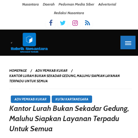
Skip To Content
Nusantara
Daerah
Pedoman Media Siber
Advertorial
Redaksi Nusantara
HOMEPAGE
ADV PEMKAB KUKAR
KANTOR LURAH BUKAN SEKADAR GEDUNG, MALUHU SIAPKAN LAYANAN
TERPADU UNTUK SEMUA
ADV PEMKAB KUKAR
KUTAI KARTANEGARA
Kantor Lurah Bukan Sekadar Gedung,
Maluhu Siapkan Layanan Terpadu
Untuk Semua