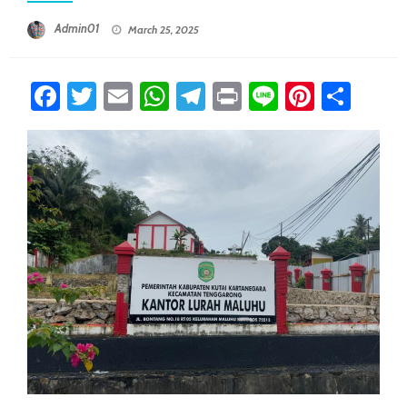
Posted On
Admin01
March 25, 2025
Facebook
Twitter
Email
WhatsApp
Telegram
Print
Line
Pintere
Sha