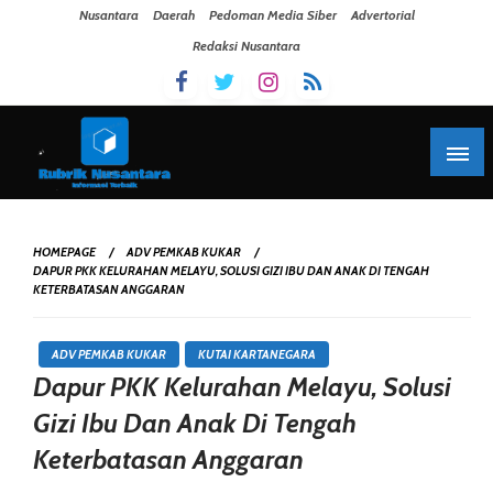
Skip To Content
Nusantara
Daerah
Pedoman Media Siber
Advertorial
Redaksi Nusantara
HOMEPAGE
ADV PEMKAB KUKAR
DAPUR PKK KELURAHAN MELAYU, SOLUSI GIZI IBU DAN ANAK DI TENGAH
KETERBATASAN ANGGARAN
ADV PEMKAB KUKAR
KUTAI KARTANEGARA
Dapur PKK Kelurahan Melayu, Solusi
Gizi Ibu Dan Anak Di Tengah
Keterbatasan Anggaran