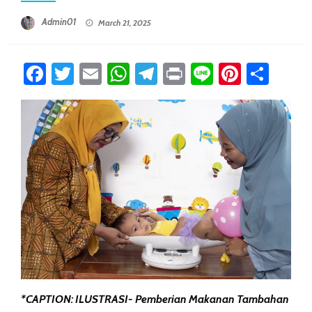
Posted On
Admin01
March 21, 2025
Facebook
Twitter
Email
WhatsApp
Telegram
Print
Line
Pintere
Sha
*CAPTION: ILUSTRASI- Pemberian Makanan Tambahan