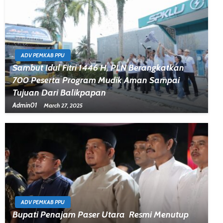
ADV PEMKAB PPU
Sambut Idul Fitri 1446 H, PLN Berangkatkan
700 Peserta Program Mudik Aman Sampai
Tujuan Dari Balikpapan
Admin01
March 27, 2025
ADV PEMKAB PPU
Bupati Penajam Paser Utara Resmi Menutup