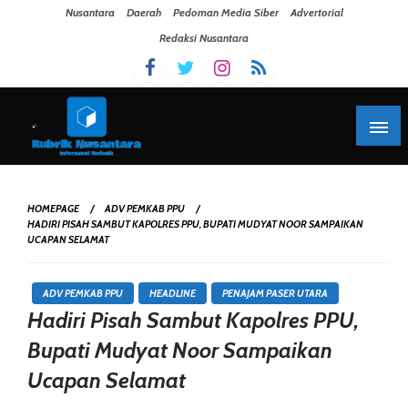
Skip To Content
Nusantara
Daerah
Pedoman Media Siber
Advertorial
Redaksi Nusantara
HOMEPAGE
ADV PEMKAB PPU
HADIRI PISAH SAMBUT KAPOLRES PPU, BUPATI MUDYAT NOOR SAMPAIKAN
UCAPAN SELAMAT
ADV PEMKAB PPU
HEADLINE
PENAJAM PASER UTARA
Hadiri Pisah Sambut Kapolres PPU,
Bupati Mudyat Noor Sampaikan
Ucapan Selamat