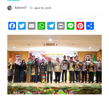
Posted On
Admin01
April 10, 2025
Facebook
Twitter
Email
WhatsApp
Telegram
Print
Line
Pintere
Sha