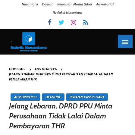
Skip To Content
Nusantara
Daerah
Pedoman Media Siber
Advertorial
Redaksi Nusantara
HOMEPAGE
ADV DPRD PPU
JELANG LEBARAN, DPRD PPU MINTA PERUSAHAAN TIDAK LALAI DALAM
PEMBAYARAN THR
ADV DPRD PPU
HEADLINE
PENAJAM PASER UTARA
Jelang Lebaran, DPRD PPU Minta
Perusahaan Tidak Lalai Dalam
Pembayaran THR