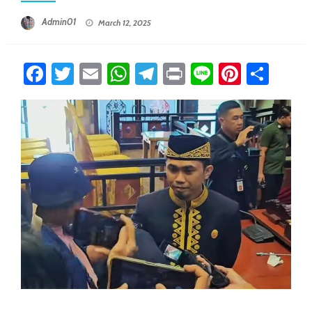
Posted On
Admin01
March 12, 2025
Facebook
Twitter
Email
WhatsApp
Telegram
Print
Line
Pintere
Sha