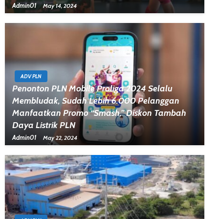
Admin01
May 14, 2024
ADV PLN
Penonton PLN Mobile Proliga 2024 Selalu
Membludak, Sudah Lebih 6.000 Pelanggan
Manfaatkan Promo “Smash,” Diskon Tambah
Daya Listrik PLN
Admin01
May 22, 2024