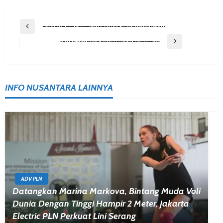
Post
Previous Post
PSU Pilkada Kukar Butuh Dana Rp 78 Miliar, Pemkab Pastikan Anggaran Transparan
Navigation
Next Post
Wakil Bupati PPU Minta Pelayanan Masyarakat Ditingkatkan
INFO NUSANTARA LAINNYA
ADV PLN
Datangkan Marina Markova, Bintang Muda Voli
Dunia Dengan Tinggi Hampir 2 Meter, Jakarta
Electric PLN Perkuat Lini Serang