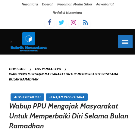
Skip To Content
Nusantara
Daerah
Pedoman Media Siber
Advertorial
Redaksi Nusantara
HOMEPAGE
ADV PEMKAB PPU
WABUP PPU MENGAJAK MASYARAKAT UNTUK MEMPERBAIKI DIRI SELAMA
BULAN RAMADHAN
ADV PEMKAB PPU
PENAJAM PASER UTARA
Wabup PPU Mengajak Masyarakat
Untuk Memperbaiki Diri Selama Bulan
Ramadhan