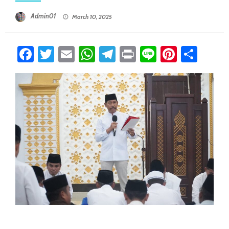
Posted On
Admin01
March 10, 2025
Facebook
Twitter
Email
WhatsApp
Telegram
Print
Line
Pintere
Sha