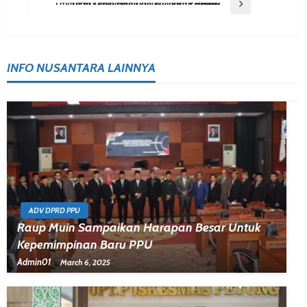
Navigation
Next Post
DPRD PPU Minta Bupati Baru Perbaiki Layanan Kesehatan Dan Wujudkan RPJPD 2045
INFO NUSANTARA LAINNYA
ADV DPRD PPU
Raup Muin Sampaikan Harapan Besar Untuk
Kepemimpinan Baru PPU
Admin01
March 6, 2025