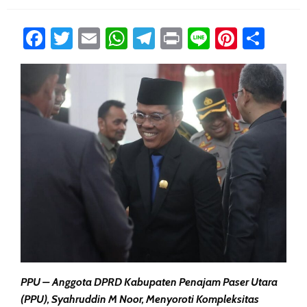
Facebook
Twitter
Email
WhatsApp
Telegram
Print
Line
Pintere
Sha
PPU – Anggota DPRD Kabupaten Penajam Paser Utara
(PPU), Syahruddin M Noor, Menyoroti Kompleksitas