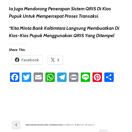
Ia Juga Mendorong Penerapan Sistem QRIS Di Kios
Pupuk Untuk Mempercepat Proses Transaksi.
“Kita Minta Bank Kaltimtara Langsung Membuatkan Di
Kios-Kios Pupuk Menggunakan QRIS Yang Ditempel
Share This:
Facebook
X
Facebook
Twitter
Email
WhatsApp
Telegram
Print
Line
Pintere
Sha
Post
Previous Post
Syahruddin M Noor Tekankan Peran Pusat Dalam Proyek Telake