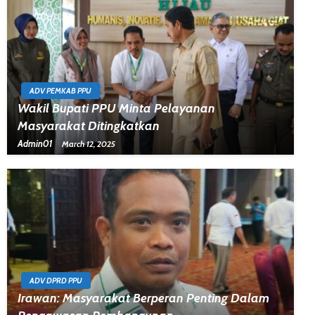
ADV PEMKAB PPU
Wakil Bupati PPU Minta Pelayanan
Masyarakat Ditingkatkan
Admin01
March 12, 2025
ADV DPRD PPU
Irawan: Masyarakat Berperan Penting Dalam