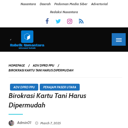
Skip To Content
Nusantara
Daerah
Pedoman Media Siber
Advertorial
Redaksi Nusantara
HOMEPAGE
ADV DPRD PPU
BIROKRASI KARTU TANI HARUS DIPERMUDAH
ADV DPRD PPU
PENAJAM PASER UTARA
Birokrasi Kartu Tani Harus
Dipermudah
Posted On
Admin01
March 7, 2025