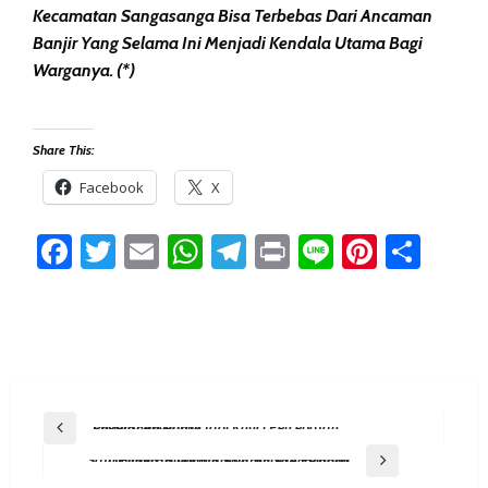
Kecamatan Sangasanga Bisa Terbebas Dari Ancaman
Banjir Yang Selama Ini Menjadi Kendala Utama Bagi
Warganya. (*)
Share This:
Facebook
X
Facebook
Twitter
Email
WhatsApp
Telegram
Print
Line
Pintere
Sha
Post
Previous Post
Efisiensi Anggaran Jadi Kunci Percepatan Pelayanan Publik
Navigation
Next Post
Satu Pindai, Ribuan Kisah! SiMATA Pejuang Digitalisasi Wisata Sejarah Sangasanga