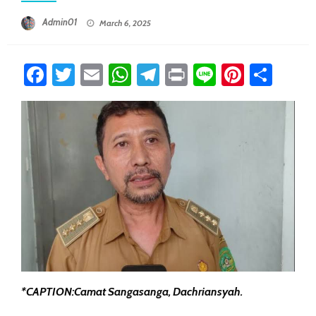
Posted On
Admin01
March 6, 2025
Facebook
Twitter
Email
WhatsApp
Telegram
Print
Line
Pintere
Sha
*CAPTION:Camat Sangasanga, Dachriansyah.