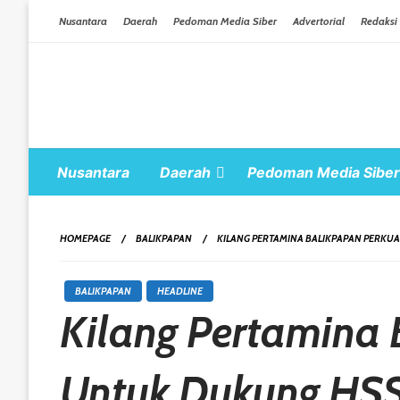
Skip To Content
Nusantara
Daerah
Pedoman Media Siber
Advertorial
Redaksi
Nusantara
Daerah
Pedoman Media Siber
HOMEPAGE
BALIKPAPAN
KILANG PERTAMINA BALIKPAPAN PERKUA
BALIKPAPAN
HEADLINE
Kilang Pertamina
Untuk Dukung HSSE