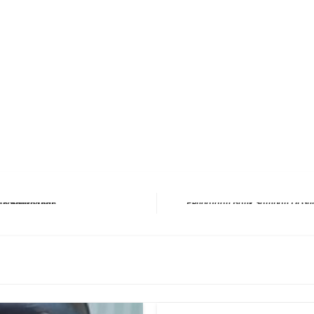
erest
hare
Next Post
S Di SMA Negeri 8 Balikpapan