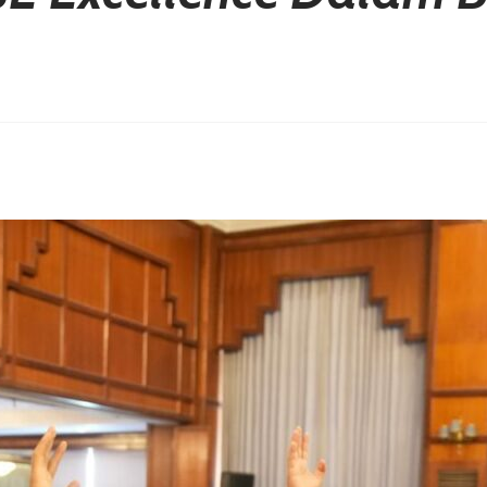
erest
hare