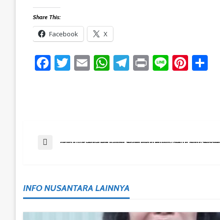
Share This:
Facebook
X
Facebook
Twitter
Email
WhatsApp
Telegram
Print
Line
Pint
S
Post
Previous Post
Dukung Pengembangan SDM Berkualitas Sejak Dini Sebagai Bagian Dari Asta Cita, PT KPB Gelar Sosialisasi HIV/AID
Navigation
INFO NUSANTARA LAINNYA