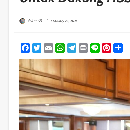
Posted On
Admin01
February 24, 2025
Facebook
Twitter
Email
WhatsApp
Telegram
Print
Line
Pint
S