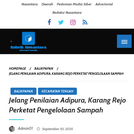
Skip To Content
Nusantara
Daerah
Pedoman Media Siber
Advertorial
Redaksi Nusantara
HOMEPAGE
BALIKPAPAN
JELANG PENILAIAN ADIPURA, KARANG REJO PERKETAT PENGELOLAAN SAMPAH
BALIKPAPAN
KECAMATAN TENGAH
Jelang Penilaian Adipura, Karang Rejo
Perketat Pengelolaan Sampah
Posted On
Admin01
September 10, 2025