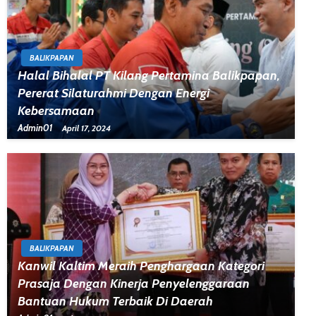
BALIKPAPAN
Halal Bihalal PT Kilang Pertamina Balikpapan,
Pererat Silaturahmi Dengan Energi
Kebersamaan
Admin01
April 17, 2024
BALIKPAPAN
Kanwil Kaltim Meraih Penghargaan Kategori
Prasaja Dengan Kinerja Penyelenggaraan
Bantuan Hukum Terbaik Di Daerah