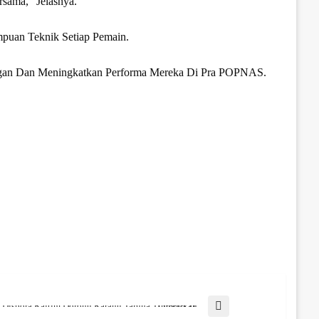
sama,” Jelasnya.
puan Teknik Setiap Pemain.
dingan Dan Meningkatkan Performa Mereka Di Pra POPNAS.
t Post
Dispora Kaltim Dorong Karang Taruna Tingkatkan Literasi IT