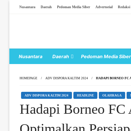
Skip To Content
Nusantara
Daerah
Pedoman Media Siber
Advertorial
Redaksi
Nusantara
Daerah
Pedoman Media Siber
HOMEPAGE
ADV DISPORA KALTIM 2024
HADAPI BORNEO FC 
ADV DISPORA KALTIM 2024
HEADLINE
OLAHRAGA
Hadapi Borneo FC 
Optimalkan Persiap