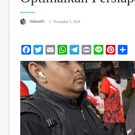
Posted On
Admin01
November 5, 2024
Facebook
Twitter
Email
WhatsApp
Telegram
Print
Line
Pinte
S