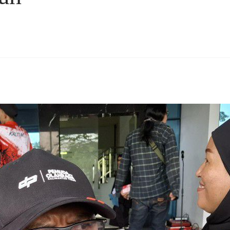
rest
hare