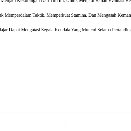
Menjadi Kekurangan Dari Tim Ini, Untuk Menjadi Bahan Evaluasi Ber
Untuk Memperdalam Taktik, Memperkuat Stamina, Dan Mengasah Kemam
Pelajar Dapat Mengatasi Segala Kendala Yang Muncul Selama Pertan
rest
hare
n
Nex