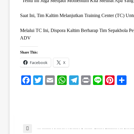
“Tentu Ini Juga Menjadi Momentum Kita Melihat Apa Yang 
Saat Ini, Tim Kaltim Melanjutkan Training Center (TC) 
Melalui TC Ini, Dispora Kaltim Berharap Tim Sepakbola 
ADV
Share This:
Facebook
X
Facebook
Twitter
Email
WhatsApp
Telegram
Print
Line
Pinte
S
Post
Previous Post
Akademi Olahraga Dispora Kaltim, Solusi Pembinaan Efisie