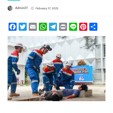
Posted On
Admin01
February 17, 2025
Facebook
Twitter
Email
WhatsApp
Telegram
Print
Line
Pintere
Sha