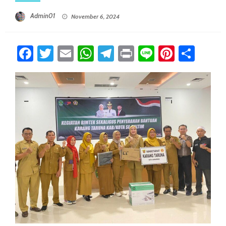
Posted On
Admin01
November 6, 2024
Facebook
Twitter
Email
WhatsApp
Telegram
Print
Line
Pintere
Sha