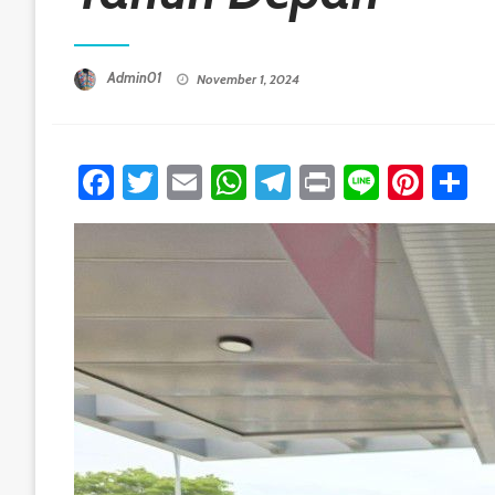
Posted On
Admin01
November 1, 2024
Facebook
Twitter
Email
WhatsApp
Telegram
Print
Line
Pint
S