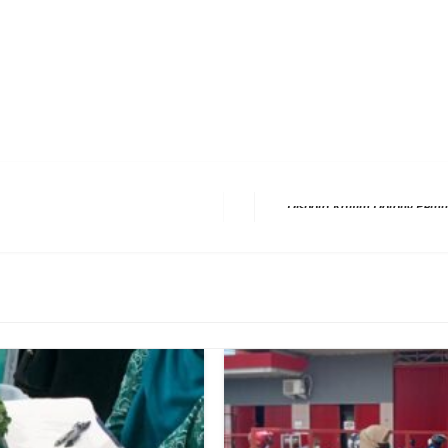
erest
hare
Next Post