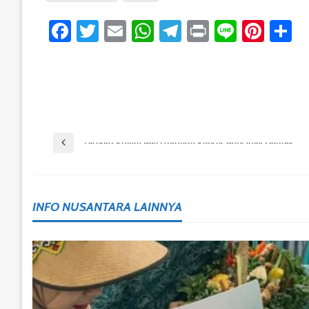
Facebook
Twitter
Email
WhatsApp
Telegram
Print
Line
Pint
S
Post
Previous Post
Dispora Kaltim Beri Layanan Khusus Bagi Atlet Difabel
Navigation
INFO NUSANTARA LAINNYA