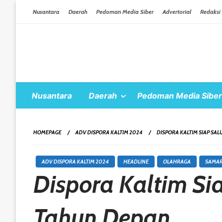
Skip To Content
Nusantara
Daerah
Pedoman Media Siber
Advertorial
Redaksi
Nusantara
Daerah
Pedoman Media Siber
HOMEPAGE
ADV DISPORA KALTIM 2024
DISPORA KALTIM SIAP S
ADV DISPORA KALTIM 2024
HEADLINE
OLAHRAGA
SAMA
Dispora Kaltim Si
Tahun Depan