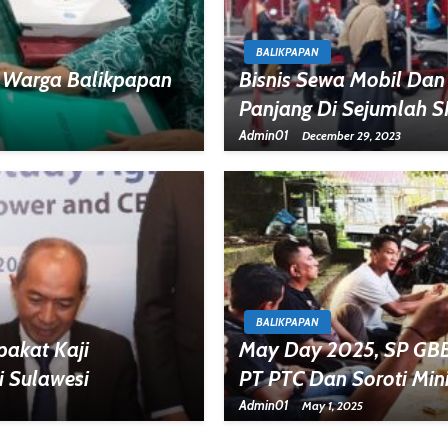
BALIKPAPAN
si Warga Balikpapan
Bisnis Sewa Mobil Dan
Panjang Di Sejumlah 
Admin01
December 29, 2023
BALIKPAPAN
pakat Kaji
May Day 2025, SP GB
i Sulawesi
PT PTC Dan Soroti Min
Admin01
May 1, 2025