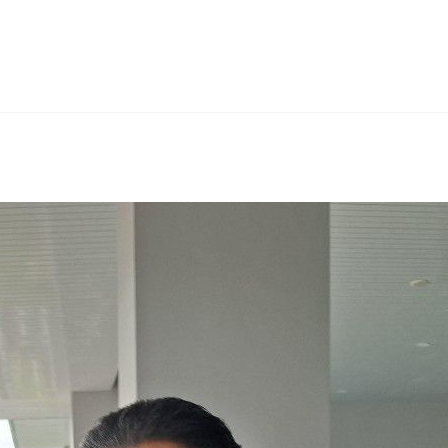
erest
hare