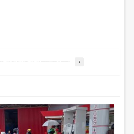
Dispora Kaltim Dorong Pemuda Berani Berwirausaha Melalui Pelatihan Kecakapan Hidup