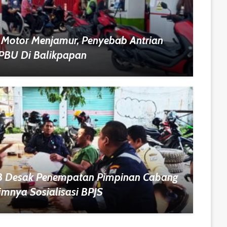
 Motor Menjamur, Penyebab Antrian
SPBU Di Balikpapan
B Desak Penempatan Pimpinan Cabang
imnya Sosialisasi BPJS