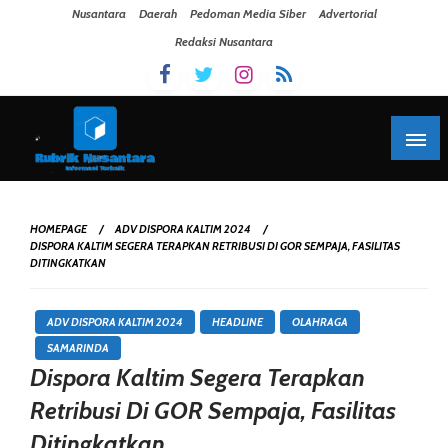
Skip To Content
Nusantara
Daerah
Pedoman Media Siber
Advertorial
Redaksi Nusantara
HOMEPAGE
ADV DISPORA KALTIM 2024
DISPORA KALTIM SEGERA TERAPKAN RETRIBUSI DI GOR SEMPAJA, FASILITAS
DITINGKATKAN
ADV DISPORA KALTIM 2024
HEADLINE
OLAHRAGA
SAMARINDA
Dispora Kaltim Segera Terapkan
Retribusi Di GOR Sempaja, Fasilitas
Ditingkatkan