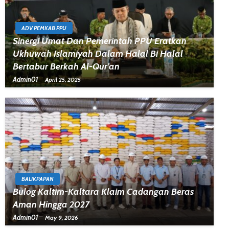
ADV PEMKAB PPU
Sinergi Umat Dan Pemerintah PPU Eratkan
Ukhuwah Islamiyah Dalam Halal Bi Halal
Bertabur Berkah Al-Qur’an
Admin01
April 25, 2025
BALIKPAPAN
Bulog Kaltim-Kaltara Klaim Cadangan Beras
Aman Hingga 2027
Admin01
May 9, 2026