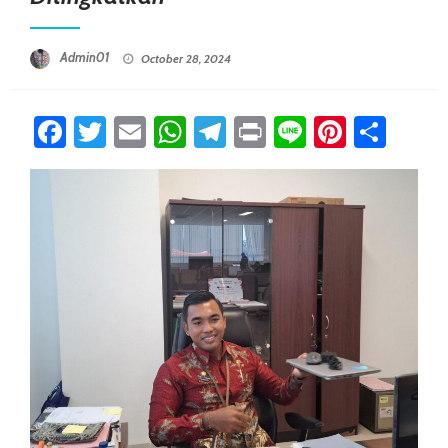
Posted On
Admin01
October 28, 2024
Facebook
Twitter
Email
WhatsApp
Telegram
Print
Line
Pintere
Sha