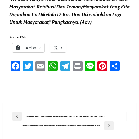
Masyarakat. Retribusi Dari Teman/masyarakat Yang Kita
Dapatkan Itu Dikelola Di Kas Dan Dikembalikan Lagi
Untuk Masyarakat,” Pungkasnya. (adv)
Share This:
Facebook
X
Facebook
Twitter
Email
WhatsApp
Telegram
Print
Line
Pintere
Sha
Post
Previous Post
Dispora Kaltim Persiapkan Pembentukan Tim KSP Hotel Atlet Sempaja
Navigation
Next Post
Melestarikan Warisan Leluhur, Ketua DPRD PPU Hadiri Festival Belian Adat Paser Nondoi