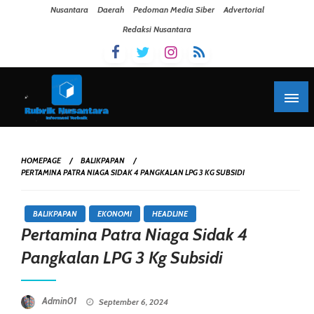
Skip To Content
Nusantara
Daerah
Pedoman Media Siber
Advertorial
Redaksi Nusantara
HOMEPAGE
BALIKPAPAN
PERTAMINA PATRA NIAGA SIDAK 4 PANGKALAN LPG 3 KG SUBSIDI
BALIKPAPAN
EKONOMI
HEADLINE
Pertamina Patra Niaga Sidak 4
Pangkalan LPG 3 Kg Subsidi
Posted On
Admin01
September 6, 2024