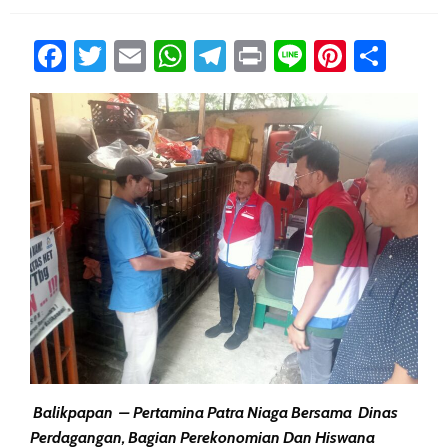
Facebook
Twitter
Email
WhatsApp
Telegram
Print
Line
Pintere
Sha
Balikpapan – Pertamina Patra Niaga Bersama Dinas
Perdagangan, Bagian Perekonomian Dan Hiswana