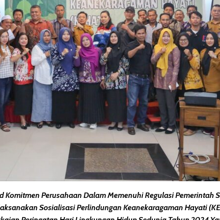
d Komitmen Perusahaan Dalam Memenuhi Regulasi Pemerintah Ser
laksanakan Sosialisasi Perlindungan Keanekaragaman Hayati (K
gkaian Peringatan Hari Lingkungan Hidup Sedunia Tahun 2024 Y