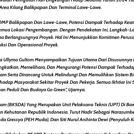
Area Kilang Balikpapan Dan Terminal Lawe-Lawe.
DMP Balikpapan Dan Lawe-Lawe, Potensi Dampak Terhadap Keanek
k Semua Lokasi Pengembangan. Dengan Pendekatan Ini, Langkah-L
a Berlangsungnya Proyek. Hal Ini Menunjukkan Komitmen Perus
ksi Dan Operasional Proyek.
 Ullyma Gultom Menyampaikan Tujuan Utama Dari Disusunnya Pro
ngkatkan, Memelihara, Dan Mengurangi Potensi Dampak Terhada
am Serta Dirancang Untuk Melindungi Dan Memulihkan Sistem Bio
rhadap Masyarakat Sekitar Proyek Dan Pekerja. Semua Ikhtiar I
n Peduli Dan Budaya Go Green’’, Ujarnya.
am (BKSDA) Yang Merupakan Unit Pelaksana Teknis (UPT) Di Baw
 Kehutanan Republik Indonesia. Turut Hadir Sebagai Narasumbe
Posda Gressya (PEH Muda), Dan Siti Nurul Arshinta Dewi (Penyuluh