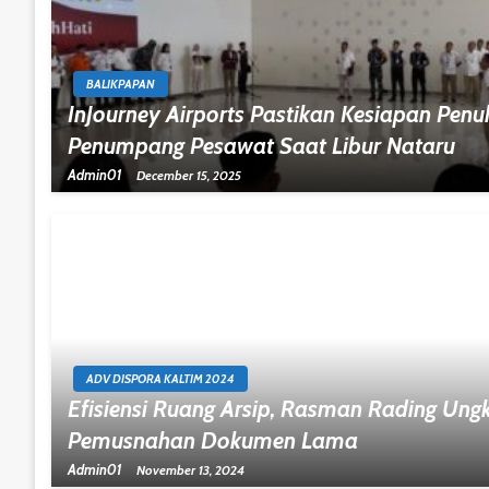
BALIKPAPAN
InJourney Airports Pastikan Kesiapan Pen
Penumpang Pesawat Saat Libur Nataru
Admin01
December 15, 2025
ADV DISPORA KALTIM 2024
Efisiensi Ruang Arsip, Rasman Rading Ung
Pemusnahan Dokumen Lama
Admin01
November 13, 2024