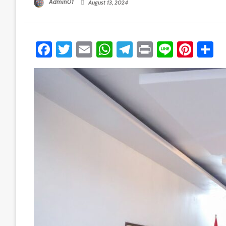
Admin01
August 13, 2024
Facebook
Twitter
Email
WhatsApp
Telegram
Print
Line
Pint
S