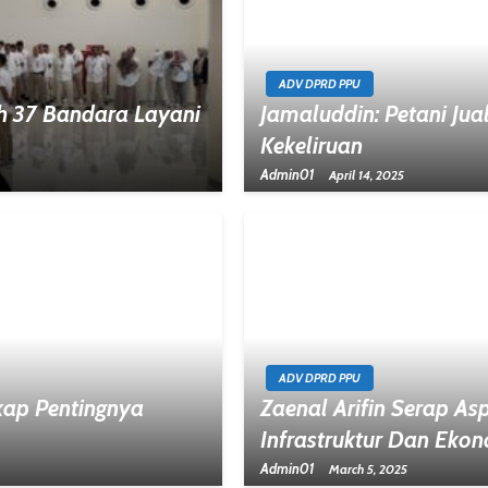
ADV DPRD PPU
uh 37 Bandara Layani
Jamaluddin: Petani Ju
Kekeliruan
Admin01
April 14, 2025
ADV DPRD PPU
kap Pentingnya
Zaenal Arifin Serap A
Infrastruktur Dan Eko
Admin01
March 5, 2025