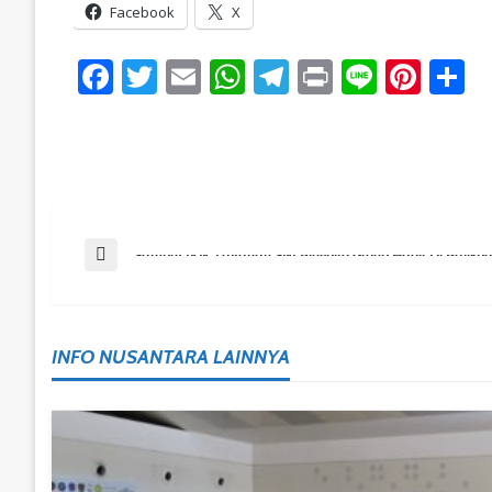
Facebook
X
Facebook
Twitter
Email
WhatsApp
Telegram
Print
Line
Pint
S
Post
Previous Post
Sambut IKN, Layanan SNI Bluebird Group Hadir Di Balikp
Navigation
INFO NUSANTARA LAINNYA