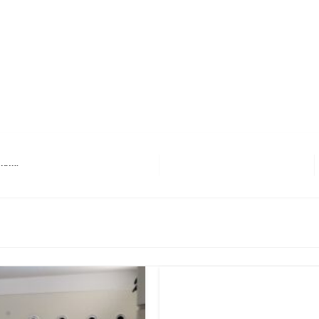
erest
hare
apan!