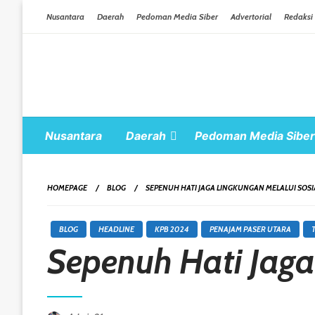
Skip To Content
Nusantara
Daerah
Pedoman Media Siber
Advertorial
Redaksi
Nusantara
Daerah
Pedoman Media Siber
HOMEPAGE
BLOG
SEPENUH HATI JAGA LINGKUNGAN MELALUI SOSIA
BLOG
HEADLINE
KPB 2024
PENAJAM PASER UTARA
Sepenuh Hati Jaga
Posted On