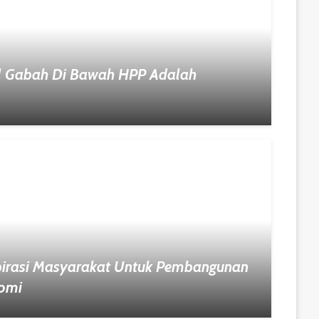
al Gabah Di Bawah HPP Adalah
spirasi Masyarakat Untuk Pembangunan
nomi