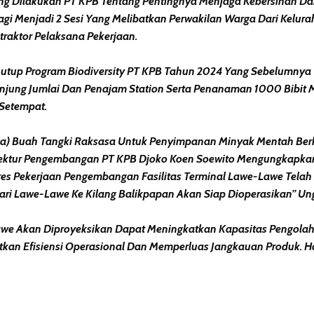
ng Dilakukan PT KPB Tentang Pentingnya Menjaga Kebersihan Dan
gi Menjadi 2 Sesi Yang Melibatkan Perwakilan Warga Dari Kelur
traktor Pelaksana Pekerjaan.
utup Program Biodiversity PT KPB Tahun 2024 Yang Sebelumnya 
anjung Jumlai Dan Penajam Station Serta Penanaman 1000 Bibit 
Setempat.
 Buah Tangki Raksasa Untuk Penyimpanan Minyak Mentah Berkap
rektur Pengembangan PT KPB Djoko Koen Soewito Mengungkapka
res Pekerjaan Pengembangan Fasilitas Terminal Lawe-Lawe Telah 
Dari Lawe-Lawe Ke Kilang Balikpapan Akan Siap Dioperasikan” U
Lawe Akan Diproyeksikan Dapat Meningkatkan Kapasitas Pengol
kan Efisiensi Operasional Dan Memperluas Jangkauan Produk. H