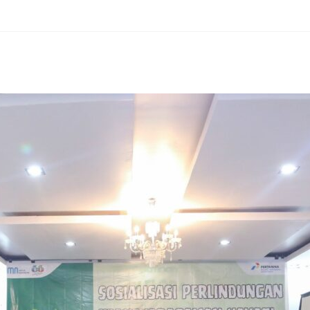
erest
hare