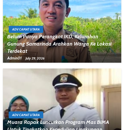
ADV CAMAT UTARA
Belum Punya Perangkat IKD, Kelurahan
Gunung Samarinda Arahkan Warga Ke Lokasi
Terdekat
Admin01
July 29, 2026
ADV CAMAT UTARA
Muara Rapak Luncurkan Program Mas BIMA
Untuk Tingkatkan Kepedulian Lingkungan