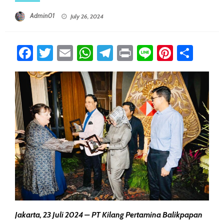
Posted On
Admin01
July 26, 2024
Facebook
Twitter
Email
WhatsApp
Telegram
Print
Line
Pintere
Sha
Jakarta, 23 Juli 2024 – PT Kilang Pertamina Balikpapan