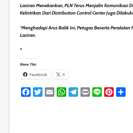
Lasiran Menekankan, PLN Terus Menjalin Komunikasi Dan
Kelistrikan Dari Distribution Control Center Juga Dilak
“Menghadapi Arus Balik Ini, Petugas Beserta Peralata
Lasiran.
*
Share This:
Facebook
X
Facebook
Twitter
Email
WhatsApp
Telegram
Print
Line
Pint
S