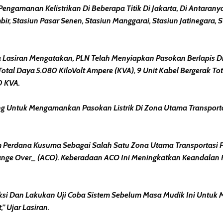
engamanan Kelistrikan Di Beberapa Titik Di Jakarta, Di Antara
mbir, Stasiun Pasar Senen, Stasiun Manggarai, Stasiun Jatinegara,
aya Lasiran Mengatakan, PLN Telah Menyiapkan Pasokan Berlapis
Total Daya 5.080 KiloVolt Ampere (kVA), 9 Unit Kabel Bergerak To
0 KVA.
 Untuk Mengamankan Pasokan Listrik Di Zona Utama Transportas
Perdana Kusuma Sebagai Salah Satu Zona Utama Transportasi Pub
nge Over_ (ACO). Keberadaan ACO Ini Meningkatkan Keandalan Pa
eksi Dan Lakukan Uji Coba Sistem Sebelum Masa Mudik Ini Untuk
” Ujar Lasiran.