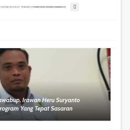
Halal Bihalal PT Kilang Pertamina Balikpapan, Pererat Silaturahmi Dengan Energi Kebersamaan
wabup, Irawan Heru Suryanto
Program Yang Tepat Sasaran