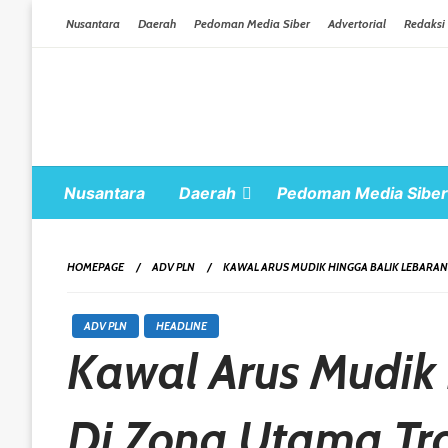
Skip To Content
Nusantara
Daerah
Pedoman Media Siber
Advertorial
Redaksi
Nusantara
Daerah
Pedoman Media Siber
HOMEPAGE
ADV PLN
KAWAL ARUS MUDIK HINGGA BALIK LEBARAN 
ADV PLN
HEADLINE
Kawal Arus Mudik 
Di Zona Utama Tra