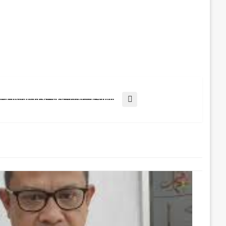
yak 283.054 Penumpang Melalui Bandara SAMS Sepinggan Selama Arus Mudik Dan Balik Lebaran Tahun 2024