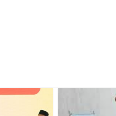
erest
hare
Next Post
Seban