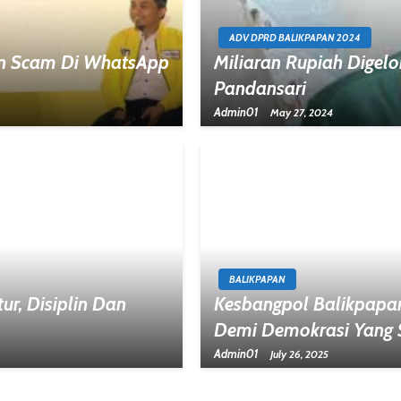
ADV DPRD BALIKPAPAN 2024
an Scam Di WhatsApp
Miliaran Rupiah Digel
Pandansari
Admin01
May 27, 2024
BALIKPAPAN
r, Disiplin Dan
Kesbangpol Balikpapan 
Demi Demokrasi Yang 
Admin01
July 26, 2025