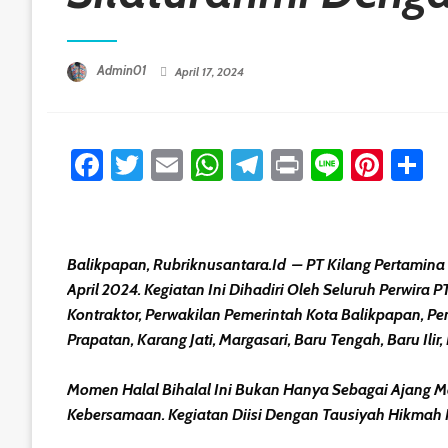
Posted On
Admin01
April 17, 2024
Facebook
Twitter
Email
WhatsApp
Telegram
Print
Line
Pint
S
Balikpapan, Rubriknusantara.id – PT Kilang Pertamina 
April 2024. Kegiatan Ini Dihadiri Oleh Seluruh Perwira
Kontraktor, Perwakilan Pemerintah Kota Balikpapan, P
Prapatan, Karang Jati, Margasari, Baru Tengah, Baru Ili
Momen Halal Bihalal Ini Bukan Hanya Sebagai Ajang 
Kebersamaan. Kegiatan Diisi Dengan Tausiyah Hikma