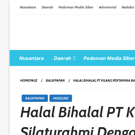
Skip To Content
Nusantara
Daerah
Pedoman Media Siber
Advertorial
Redaksi
Nusantara
Daerah
Pedoman Media Siber
HOMEPAGE
BALIKPAPAN
HALAL BIHALAL PT KILANG PERTAMINA 
BALIKPAPAN
HEADLINE
Halal Bihalal PT 
Silaturahmi Deng