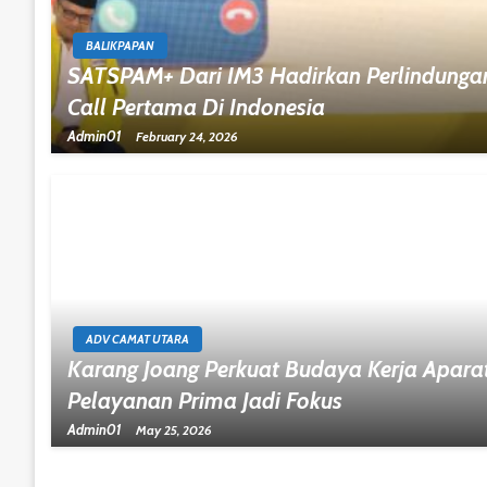
BALIKPAPAN
SATSPAM+ Dari IM3 Hadirkan Perlindung
Call Pertama Di Indonesia
Admin01
February 24, 2026
ADV CAMAT UTARA
Karang Joang Perkuat Budaya Kerja Aparatu
Pelayanan Prima Jadi Fokus
Admin01
May 25, 2026