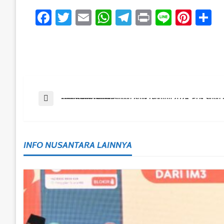
Facebook
Twitter
Email
WhatsApp
Telegram
Print
Line
Pint
S
Post
Previous Post
Kawal Arus Mudik Hingga Balik Lebaran 2024, PLN Siaga Di Zona Utama Transportasi Publik
Navigation
INFO NUSANTARA LAINNYA