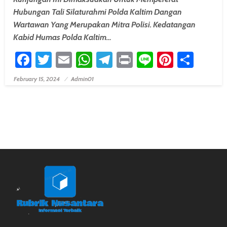
Hubungan Tali Silaturahmi Polda Kaltim Dangan
Wartawan Yang Merupakan Mitra Polisi. Kedatangan
Kabid Humas Polda Kaltim…
Facebook
Twitter
Email
WhatsApp
Telegram
Print
Line
Pintere
Shar
February 15, 2024
Admin01
Posted On