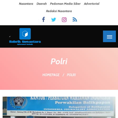
Skip To Content
Nusantara
Daerah
Pedoman Media Siber
Advertorial
Redaksi Nusantara
Polri
HOMEPAGE
POLRI