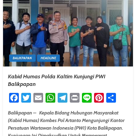
BALIKPAPAN
HEADLINE
Kabid Humas Polda Kaltim Kunjungi PWI
Balikpapan
Facebook
Twitter
Email
WhatsApp
Telegram
Print
Line
Pintere
Shar
Balikpapan – Kepala Bidang Hubungan Masyarakat
(Kabid Humas) Kombes Pol Artanto Mengunjungi Kantor
Persatuan Wartawan Indonesia (PWI) Kota Balikpapan.
Kunjungan Ini Dimaksudkan Untuk Mempererat