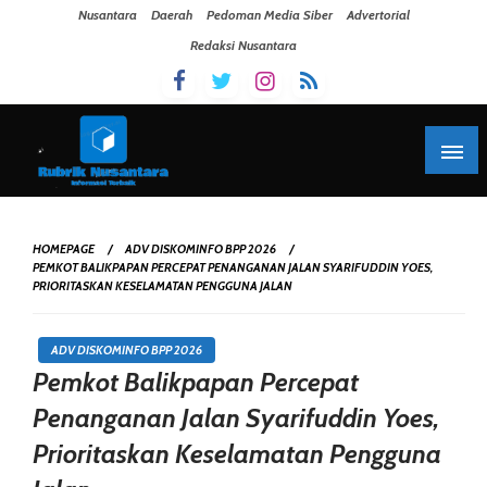
Skip To Content
Nusantara
Daerah
Pedoman Media Siber
Advertorial
Redaksi Nusantara
HOMEPAGE
ADV DISKOMINFO BPP 2026
PEMKOT BALIKPAPAN PERCEPAT PENANGANAN JALAN SYARIFUDDIN YOES,
PRIORITASKAN KESELAMATAN PENGGUNA JALAN
ADV DISKOMINFO BPP 2026
Pemkot Balikpapan Percepat
Penanganan Jalan Syarifuddin Yoes,
Prioritaskan Keselamatan Pengguna