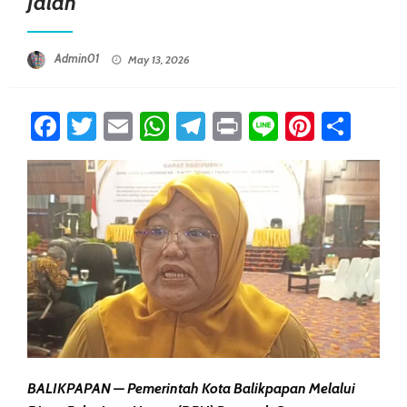
Jalan
Posted On
Admin01
May 13, 2026
Facebook
Twitter
Email
WhatsApp
Telegram
Print
Line
Pintere
Sha
BALIKPAPAN — Pemerintah Kota Balikpapan Melalui