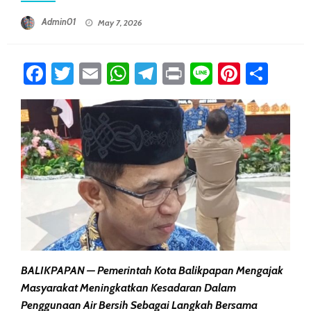
Posted On
Admin01
May 7, 2026
Facebook
Twitter
Email
WhatsApp
Telegram
Print
Line
Pintere
Sha
BALIKPAPAN — Pemerintah Kota Balikpapan Mengajak
Masyarakat Meningkatkan Kesadaran Dalam
Penggunaan Air Bersih Sebagai Langkah Bersama