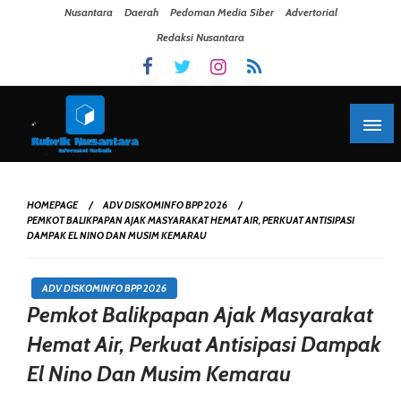
Skip To Content
Nusantara
Daerah
Pedoman Media Siber
Advertorial
Redaksi Nusantara
HOMEPAGE
ADV DISKOMINFO BPP 2026
PEMKOT BALIKPAPAN AJAK MASYARAKAT HEMAT AIR, PERKUAT ANTISIPASI
DAMPAK EL NINO DAN MUSIM KEMARAU
ADV DISKOMINFO BPP 2026
Pemkot Balikpapan Ajak Masyarakat
Hemat Air, Perkuat Antisipasi Dampak
El Nino Dan Musim Kemarau