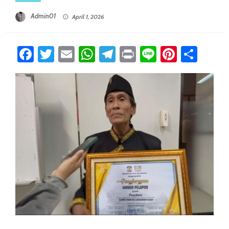
Posted On
Admin01
April 1, 2026
Facebook
Twitter
Email
WhatsApp
Telegram
Print
Line
Pintere
Sha