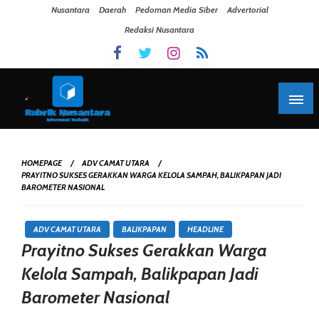
Skip To Content
Nusantara
Daerah
Pedoman Media Siber
Advertorial
Redaksi Nusantara
HOMEPAGE
ADV CAMAT UTARA
PRAYITNO SUKSES GERAKKAN WARGA KELOLA SAMPAH, BALIKPAPAN JADI
BAROMETER NASIONAL
ADV CAMAT UTARA
BALIKPAPAN
HEADLINE
Prayitno Sukses Gerakkan Warga
Kelola Sampah, Balikpapan Jadi
Barometer Nasional