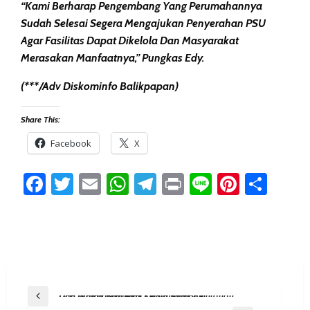
“Kami Berharap Pengembang Yang Perumahannya
Sudah Selesai Segera Mengajukan Penyerahan PSU
Agar Fasilitas Dapat Dikelola Dan Masyarakat
Merasakan Manfaatnya,” Pungkas Edy.
(***/Adv Diskominfo Balikpapan)
Share This:
Facebook
X
Facebook
Twitter
Email
WhatsApp
Telegram
Print
Line
Pintere
Sha
Post
Previous Post
DLH Balikpapan Ajak Kecamatan, Kelurahan, Dan Warga Bersinergi Kelola Sampah