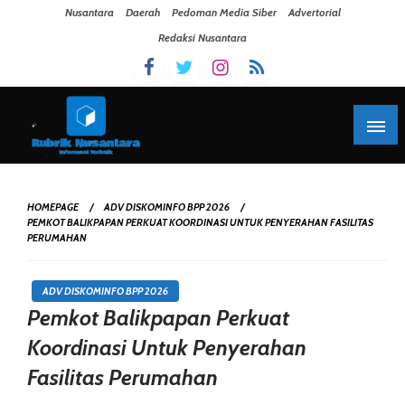
Skip To Content
Nusantara
Daerah
Pedoman Media Siber
Advertorial
Redaksi Nusantara
HOMEPAGE
ADV DISKOMINFO BPP 2026
PEMKOT BALIKPAPAN PERKUAT KOORDINASI UNTUK PENYERAHAN FASILITAS
PERUMAHAN
ADV DISKOMINFO BPP 2026
Pemkot Balikpapan Perkuat
Koordinasi Untuk Penyerahan
Fasilitas Perumahan