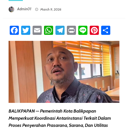
Posted On
Admin01
March 9, 2026
Facebook
Twitter
Email
WhatsApp
Telegram
Print
Line
Pintere
Sha
BALIKPAPAN — Pemerintah Kota Balikpapan
Memperkuat Koordinasi Antarinstansi Terkait Dalam
Proses Penyerahan Prasarana, Sarana, Dan Utilitas