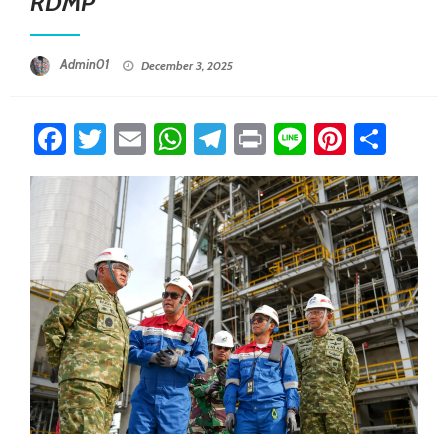
RDMP
Posted On
Admin01
December 3, 2025
Facebook
Twitter
Email
WhatsApp
Telegram
Print
Line
Pintere
Sha