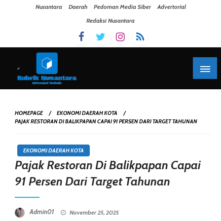
Skip To Content
Nusantara
Daerah
Pedoman Media Siber
Advertorial
Redaksi Nusantara
HOMEPAGE
EKONOMI DAERAH KOTA
PAJAK RESTORAN DI BALIKPAPAN CAPAI 91 PERSEN DARI TARGET TAHUNAN
EKONOMI DAERAH KOTA
Pajak Restoran Di Balikpapan Capai
91 Persen Dari Target Tahunan
Posted On
Admin01
November 25, 2025