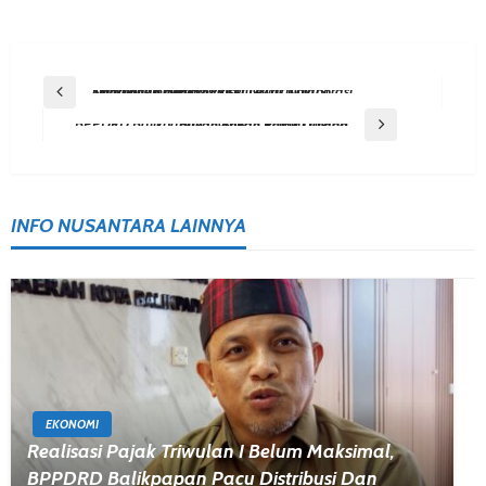
Post
Previous Post
Kampung Bungas Kembangkan Inovasi Lingkungan Berbasis Riset Lewat Kolaborasi Tiga Tahun Dengan ITK
Navigation
Next Post
BPPDRD Balikpapan Ingatkan Pajak Daerah Bukan Beban Pelaku Usaha
INFO NUSANTARA LAINNYA
EKONOMI
Realisasi Pajak Triwulan I Belum Maksimal,
BPPDRD Balikpapan Pacu Distribusi Dan