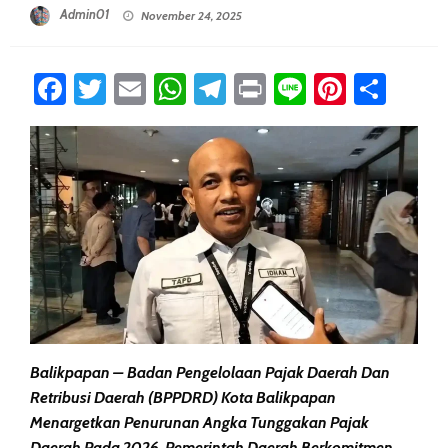
Posted On
Admin01
November 24, 2025
Facebook
Twitter
Email
WhatsApp
Telegram
Print
Line
Pintere
Sha
Balikpapan – Badan Pengelolaan Pajak Daerah Dan
Retribusi Daerah (BPPDRD) Kota Balikpapan
Menargetkan Penurunan Angka Tunggakan Pajak
Daerah Pada 2026. Pemerintah Daerah Berkomitmen