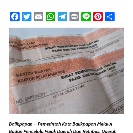
Facebook
Twitter
Email
WhatsApp
Telegram
Print
Line
Pintere
Sha
Balikpapan – Pemerintah Kota Balikpapan Melalui
Badan Pengelola Pajak Daerah Dan Retribusi Daerah