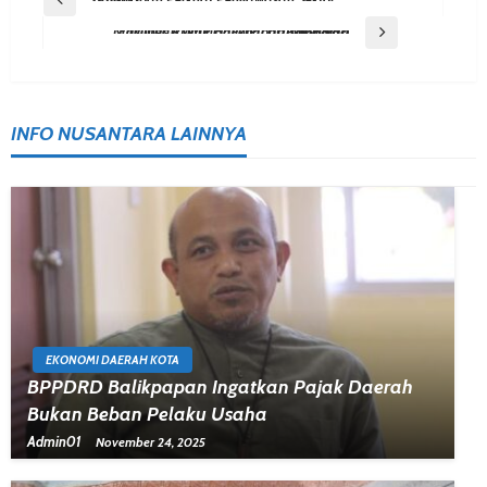
Navigation
Next Post
Kunjungan Wakil Menteri BUMN Tinjau Fasilitas RDMP Balikpapan Yang Siap Beroperasi
INFO NUSANTARA LAINNYA
EKONOMI DAERAH KOTA
BPPDRD Balikpapan Ingatkan Pajak Daerah
Bukan Beban Pelaku Usaha
Admin01
November 24, 2025