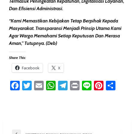
Termasuk Peningkatan Kepatuhan, Digitalisasi Layanan,
Dan Efisiensi Administrasi.
“Kami Memastikan Kebijakan Tetap Berpihak Kepada
Masyarakat. Transparansi Menjadi Prinsip Utama Kami
Agar Warga Memahami Setiap Keputusan Dan Merasa
Aman,” Tutupnya. (deb)
Share This:
Facebook
X
Facebook
Twitter
Email
WhatsApp
Telegram
Print
Line
Pintere
Sha
Post
Previous Post
Balikpapan Perkuat Pengawasan Sektor Galian C