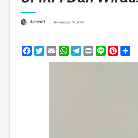
Posted On
Admin01
November 16, 2025
Facebook
Twitter
Email
WhatsApp
Telegram
Print
Line
Pint
S