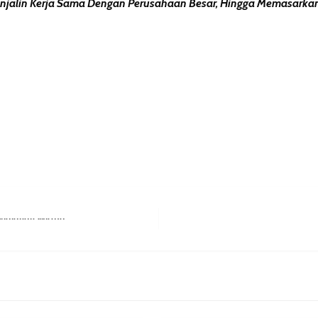
alin Kerja Sama Dengan Perusahaan Besar, Hingga Memasarkan Pr
erest
hare
rjalanan Wisata