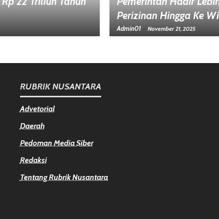
 Rp 22 Triliun Tahun
Pemerintah Hadir Lebi
Perizinan Hingga Ke W
Admin01
November 21, 2025
RUBRIK NUSANTARA
Advetorial
Daerah
Pedoman Media Siber
Redaksi
Tentang Rubrik Nusantara