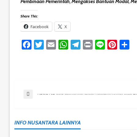
Pembinaan Pemerintah, Mengakses Bantuan Modal, Menj
Share This:
Facebook
X
Facebook
Twitter
Email
WhatsApp
Telegram
Print
Line
Pint
S
Post
Previous Post
DPMPTSP Ajak Wirausaha Muda Legalkan Usaha Agen Pe
Navigation
INFO NUSANTARA LAINNYA