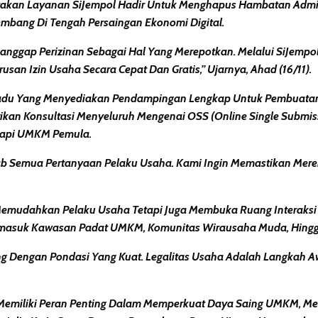
takan Layanan SiJempol Hadir Untuk
Menghapus Hambatan Admini
embang Di Tengah Persaingan Ekonomi Digital.
anggap Perizinan Sebagai Hal Yang Merepotkan. Melalui SiJempo
Izin Usaha Secara Cepat Dan Gratis,” Ujarnya, Ahad (16/11).
padu Yang Menyediakan
Pendampingan Lengkap Untuk Pembuatan
ikan Konsultasi Menyeluruh Mengenai OSS (Online Single Submiss
adapi UMKM Pemula.
ab Semua Pertanyaan Pelaku Usaha. Kami Ingin Memastikan Mer
a Memudahkan Pelaku Usaha Tetapi Juga Membuka Ruang
Interaks
Termasuk Kawasan Padat UMKM, Komunitas Wirausaha Muda, Hingga
Dengan Pondasi Yang Kuat. Legalitas Usaha Adalah Langkah Awa
Memiliki Peran Penting Dalam
Memperkuat Daya Saing UMKM
, M