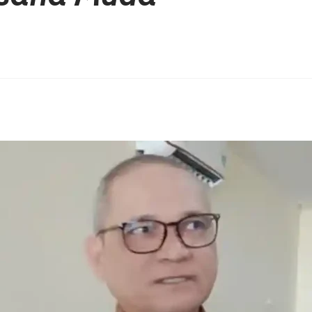
erest
hare