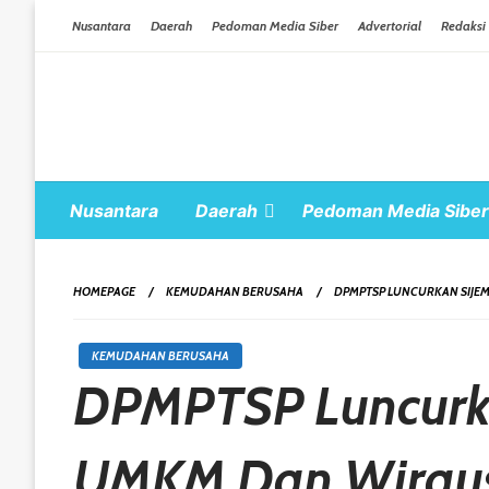
Skip To Content
Nusantara
Daerah
Pedoman Media Siber
Advertorial
Redaksi
Nusantara
Daerah
Pedoman Media Siber
HOMEPAGE
KEMUDAHAN BERUSAHA
DPMPTSP LUNCURKAN SIJE
KEMUDAHAN BERUSAHA
DPMPTSP Luncurka
UMKM Dan Wirau