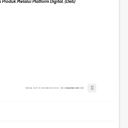
oduk Melalui Platform Digital. (deb)
Next Post
SMA KPS Balikpapan Sabet Perak Di OPSI 2025