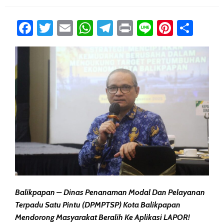
Facebook
Twitter
Email
WhatsApp
Telegram
Print
Line
Pintere
Sha
Balikpapan – Dinas Penanaman Modal Dan Pelayanan
Terpadu Satu Pintu (DPMPTSP) Kota Balikpapan
Mendorong Masyarakat Beralih Ke Aplikasi
LAPOR!