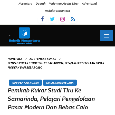
Skip To Content
Nusantara
Daerah
Pedoman Media Siber
Advertorial
Redaksi Nusantara
HOMEPAGE
ADV PEMKAB KUKAR
PEMKAB KUKAR STUDI TIRU KE SAMARINDA, PELAJARI PENGELOLAAN PASAR
MODERN DAN BEBAS CALO
ADV PEMKAB KUKAR
KUTAI KARTANEGARA
Pemkab Kukar Studi Tiru Ke
Samarinda, Pelajari Pengelolaan
Pasar Modern Dan Bebas Calo