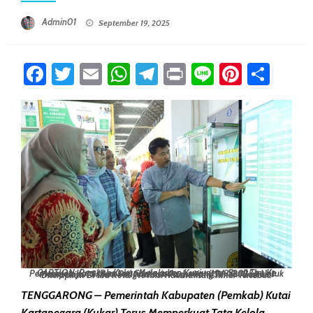
Posted On
Admin01
September 19, 2025
Facebook
Twitter
Email
WhatsApp
Telegram
Print
Line
Pintere
Sha
CAPTION: Pemkab Kukar Melakukan Kunjungan Studi Tiru Ke Pemerintah Kota (Pemkot) Samarinda, Jumat (19/9/2025), Untuk Mempelajari Sistem Pengelolaan Pasar Yang Dinilai Berhasil Diterapkan Di Ibu Kota Provinsi Kalimantan Timur Tersebut.
TENGGARONG – Pemerintah Kabupaten (Pemkab) Kutai
Kartanegara (Kukar) Terus Memperkuat Tata Kelola