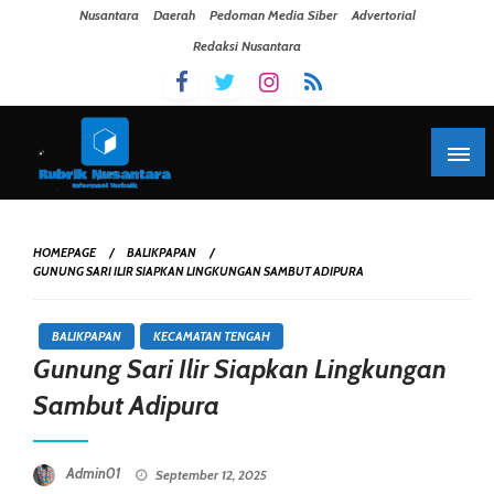
Skip To Content
Nusantara
Daerah
Pedoman Media Siber
Advertorial
Redaksi Nusantara
HOMEPAGE
BALIKPAPAN
GUNUNG SARI ILIR SIAPKAN LINGKUNGAN SAMBUT ADIPURA
BALIKPAPAN
KECAMATAN TENGAH
Gunung Sari Ilir Siapkan Lingkungan
Sambut Adipura
Posted On
Admin01
September 12, 2025