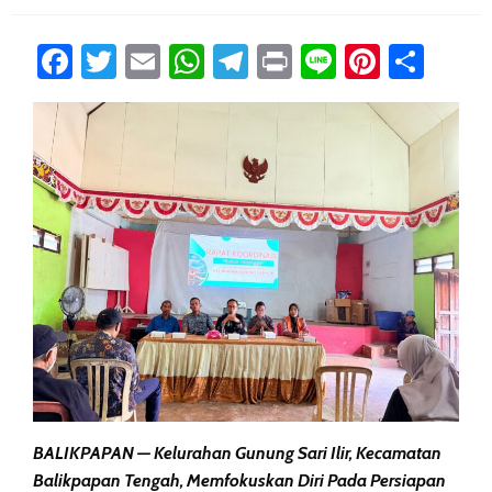
Facebook
Twitter
Email
WhatsApp
Telegram
Print
Line
Pintere
Sha
BALIKPAPAN — Kelurahan Gunung Sari Ilir, Kecamatan
Balikpapan Tengah, Memfokuskan Diri Pada Persiapan