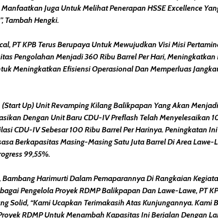
 Manfaatkan Juga Untuk Melihat Penerapan HSSE Excellence Yang 
i”, Tambah Hengki.
ical, PT KPB Terus Berupaya Untuk Mewujudkan Visi Misi Pertami
s Pengolahan Menjadi 360 Ribu Barrel Per Hari, Meningkatkan 
tuk Meningkatkan Efisiensi Operasional Dan Memperluas Jangka
tart Up) Unit Revamping Kilang Balikpapan Yang Akan Menjadi Kil
rasikan Dengan Unit Baru CDU-IV Preflash Telah Menyelesaikan 1
ilasi CDU-IV Sebesar 100 Ribu Barrel Per Harinya. Peningkatan 
asa Berkapasitas Masing-Masing Satu Juta Barrel Di Area Lawe-
ogress 99,55%.
, Bambang Harimurti Dalam Pemaparannya Di Rangkaian Kegia
Sebagai Pengelola Proyek RDMP Balikpapan Dan Lawe-Lawe, PT KP
ng Solid, “Kami Ucapkan Terimakasih Atas Kunjungannya. Kami
 Proyek RDMP Untuk Menambah Kapasitas Ini Berjalan Dengan Lan