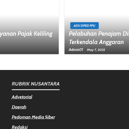
ADV DPRD PPU
anan Pajak Keliling
Pelabuhan Penajam Dis
Terkendala Anggaran
Admin01
May 7, 2025
RUBRIK NUSANTARA
Advetorial
Daerah
Pedoman Media Siber
Redaksi