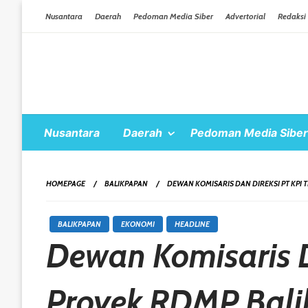
Skip To Content
Nusantara
Daerah
Pedoman Media Siber
Advertorial
Redaksi
Nusantara
Daerah
Pedoman Media Siber
HOMEPAGE
BALIKPAPAN
DEWAN KOMISARIS DAN DIREKSI PT KPI
BALIKPAPAN
EKONOMI
HEADLINE
Dewan Komisaris D
Proyek RDMP Bal