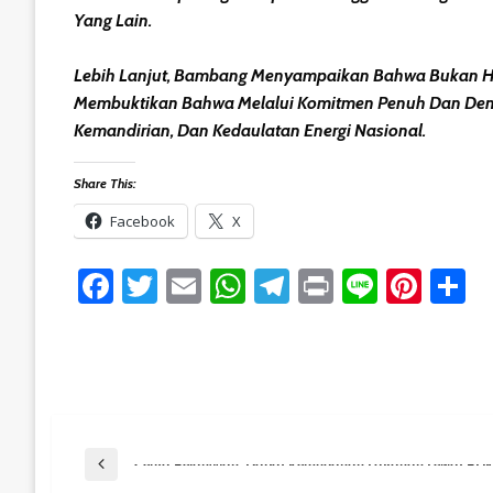
Yang Lain.
Lebih Lanjut, Bambang Menyampaikan Bahwa Bukan Hal
Membuktikan Bahwa Melalui Komitmen Penuh Dan Den
Kemandirian, Dan Kedaulatan Energi Nasional.
Share This:
Facebook
X
Facebook
Twitter
Email
WhatsApp
Telegram
Print
Line
Pint
S
Post
Previous Post
Cerita Pelanggan, Dapat Kemudahan Layanan Lewat PLN