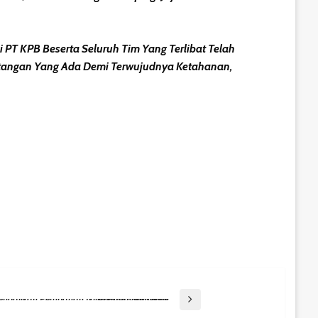
T KPB Beserta Seluruh Tim Yang Terlibat Telah
angan Yang Ada Demi Terwujudnya Ketahanan,
PLN-Ditjen Gatrik Sinergi Kendalikan Perubahan Iklim Pada Subsektor Pembangkit Listrik