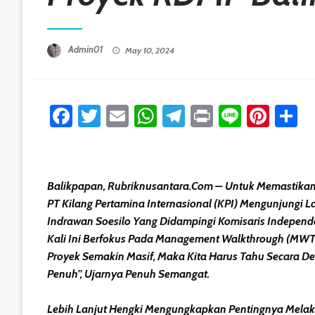
Posted On
Admin01
May 10, 2024
Facebook
Twitter
Email
WhatsApp
Telegram
Print
Line
Pint
S
Balikpapan, Rubriknusantara.com – Untuk Memastikan
PT Kilang Pertamina Internasional (KPI) Mengunjungi 
Indrawan Soesilo Yang Didampingi Komisaris Indepen
Kali Ini Berfokus Pada Management Walkthrough (MWT)
Proyek Semakin Masif, Maka Kita Harus Tahu Secara De
Penuh”, Ujarnya Penuh Semangat.
Lebih Lanjut Hengki Mengungkapkan Pentingnya Melak