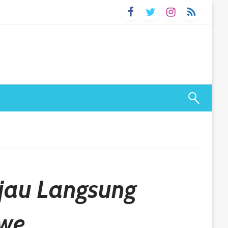
njau Langsung
awe