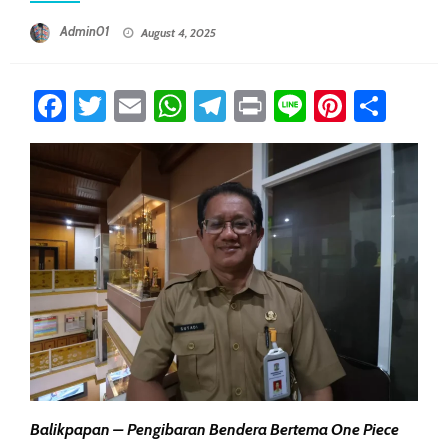
Posted On
Admin01
August 4, 2025
Facebook
Twitter
Email
WhatsApp
Telegram
Print
Line
Pintere
Sha
Balikpapan – Pengibaran Bendera Bertema One Piece