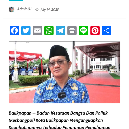
Posted On
Admin01
July 14, 2025
Facebook
Twitter
Email
WhatsApp
Telegram
Print
Line
Pintere
Sha
Balikpapan – Badan Kesatuan Bangsa Dan Politik
(Kesbangpol) Kota Balikpapan Mengungkapkan
Keprihatinannya Terhadap Penurunan Pemahaman