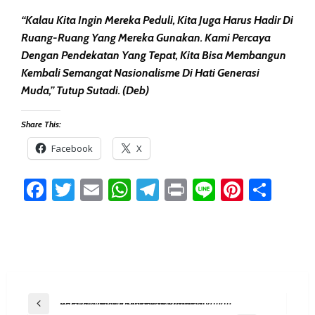
“Kalau Kita Ingin Mereka Peduli, Kita Juga Harus Hadir Di
Ruang-Ruang Yang Mereka Gunakan. Kami Percaya
Dengan Pendekatan Yang Tepat, Kita Bisa Membangun
Kembali Semangat Nasionalisme Di Hati Generasi
Muda,” Tutup Sutadi. (deb)
Share This:
Facebook
X
Facebook
Twitter
Email
WhatsApp
Telegram
Print
Line
Pintere
Sha
Post
Previous Post
BPPDRD Balikpapan Perkenalkan Layanan Pajak Keliling Di Sepinggan Pratama