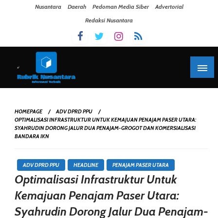
Skip To Content
Nusantara
Daerah
Pedoman Media Siber
Advertorial
Redaksi Nusantara
HOMEPAGE
ADV DPRD PPU
OPTIMALISASI INFRASTRUKTUR UNTUK KEMAJUAN PENAJAM PASER UTARA:
SYAHRUDIN DORONG JALUR DUA PENAJAM-GROGOT DAN KOMERSIALISASI
BANDARA IKN
ADV DPRD PPU
HEADLINE
PENAJAM PASER UTARA
Optimalisasi Infrastruktur Untuk
Kemajuan Penajam Paser Utara:
Syahrudin Dorong Jalur Dua Penajam-