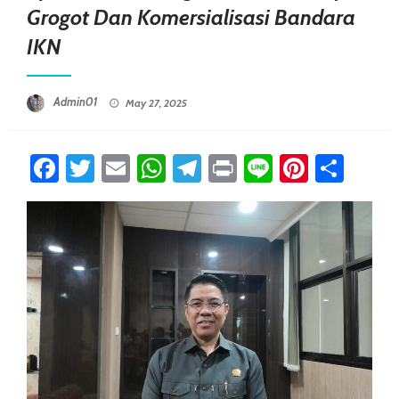
Grogot Dan Komersialisasi Bandara
IKN
Posted On
Admin01
May 27, 2025
Facebook
Twitter
Email
WhatsApp
Telegram
Print
Line
Pintere
Sha