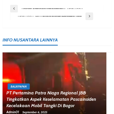
Post
Previous Post
Disiplin ASN Perlu Ditingkatkan, DPRD PPU Dorong Pengawasan Kontinu
Navigation
Next Post
DPRD PPU Tekankan Manajemen Efektif Jadi Kunci Sukses Koperasi Desa
INFO NUSANTARA LAINNYA
BALIKPAPAN
PT Pertamina Patra Niaga Regional JBB
Tingkatkan Aspek Keselamatan Pascainsiden
Kecelakaan Mobil Tangki Di Bogor
Admin01
September 6, 2025