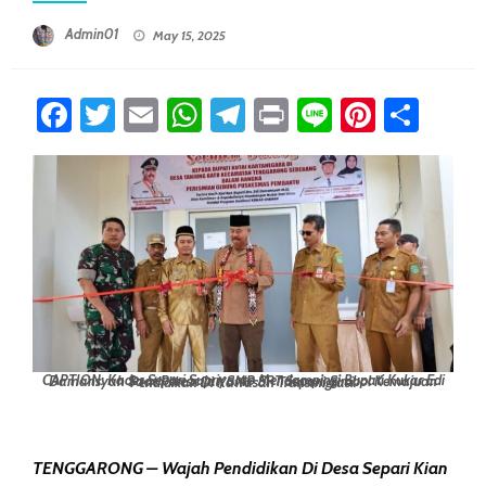
Posted On
Admin01
May 15, 2025
Facebook
Twitter
Email
WhatsApp
Telegram
Print
Line
Pintere
Sha
CAPTION: Kades Separi Supriyanto Mendampingi Bupati Kukar Edi Damansyah Saat Peresmian SMP SPT Separi, Simbol Kemajuan Pendidikan Di Kawasan Transmigrasi.
TENGGARONG – Wajah Pendidikan Di Desa Separi Kian