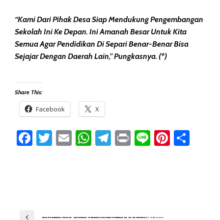
“Kami Dari Pihak Desa Siap Mendukung Pengembangan
Sekolah Ini Ke Depan. Ini Amanah Besar Untuk Kita
Semua Agar Pendidikan Di Separi Benar-Benar Bisa
Sejajar Dengan Daerah Lain,” Pungkasnya. (*)
Share This:
Facebook
X
Facebook
Twitter
Email
WhatsApp
Telegram
Print
Line
Pintere
Sha
Post
Previous Post
Puskesmas Baru Hadir Di Desa Tanjung Batu, Warga Tak Perlu Lagi Berobat Ke Kota