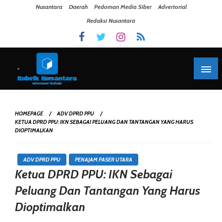
Skip To Content
Nusantara
Daerah
Pedoman Media Siber
Advertorial
Redaksi Nusantara
HOMEPAGE
ADV DPRD PPU
KETUA DPRD PPU: IKN SEBAGAI PELUANG DAN TANTANGAN YANG HARUS
DIOPTIMALKAN
ADV DPRD PPU
PENAJAM PASER UTARA
Ketua DPRD PPU: IKN Sebagai
Peluang Dan Tantangan Yang Harus
Dioptimalkan