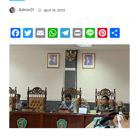
Posted On
Admin01
April 18, 2025
Facebook
Twitter
Email
WhatsApp
Telegram
Print
Line
Pintere
Sha