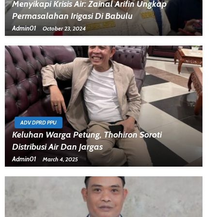
Menyikapi Krisis Air: Zainal Arifin Ungkap
Permasalahan Irigasi Di Babulu
Admin01
October 23, 2024
ADV DPRD PPU
Keluhan Warga Petung, Thohiron Soroti
Distribusi Air Dan Jargas
Admin01
March 4, 2025