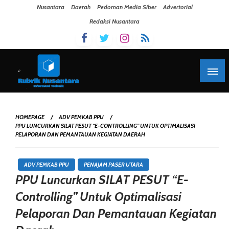
Skip To Content
Nusantara
Daerah
Pedoman Media Siber
Advertorial
Redaksi Nusantara
HOMEPAGE
ADV PEMKAB PPU
PPU LUNCURKAN SILAT PESUT “E-CONTROLLING” UNTUK OPTIMALISASI
PELAPORAN DAN PEMANTAUAN KEGIATAN DAERAH
ADV PEMKAB PPU
PENAJAM PASER UTARA
PPU Luncurkan SILAT PESUT “E-
Controlling” Untuk Optimalisasi
Pelaporan Dan Pemantauan Kegiatan