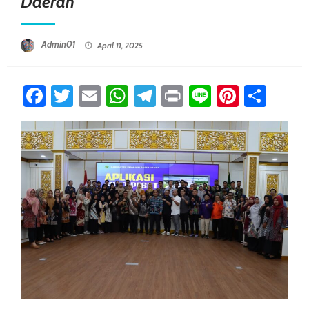
Daerah
Posted On
Admin01
April 11, 2025
Facebook
Twitter
Email
WhatsApp
Telegram
Print
Line
Pintere
Sha