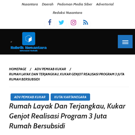
Skip To Content
Nusantara
Daerah
Pedoman Media Siber
Advertorial
Redaksi Nusantara
HOMEPAGE
ADV PEMKAB KUKAR
RUMAH LAYAK DAN TERJANGKAU, KUKAR GENJOT REALISASI PROGRAM 3 JUTA
RUMAH BERSUBSIDI
ADV PEMKAB KUKAR
KUTAI KARTANEGARA
Rumah Layak Dan Terjangkau, Kukar
Genjot Realisasi Program 3 Juta
Rumah Bersubsidi