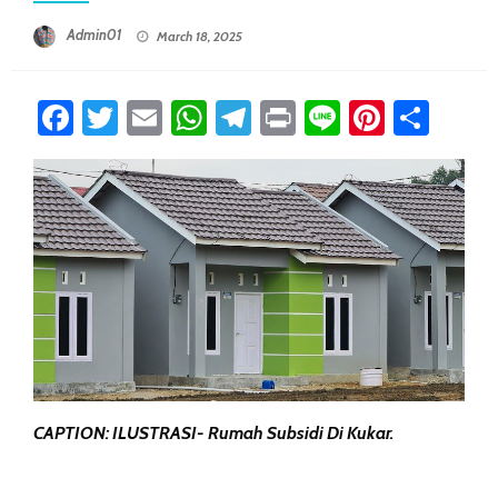
Posted On
Admin01
March 18, 2025
Facebook
Twitter
Email
WhatsApp
Telegram
Print
Line
Pintere
Sha
CAPTION: ILUSTRASI- Rumah Subsidi Di Kukar.