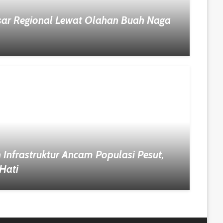
sar Regional Lewat Olahan Buah Naga
Infrastruktur Ancam Populasi Pesut,
Hati