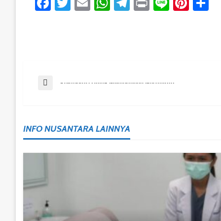
Facebook
Twitter
Email
WhatsApp
Telegram
Print
Line
Pint
S
Post
Previous Post
Kolaborasi Untuk Membangun Nusantara
Navigation
INFO NUSANTARA LAINNYA