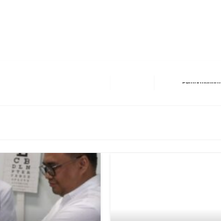
erest
hare
Next Post