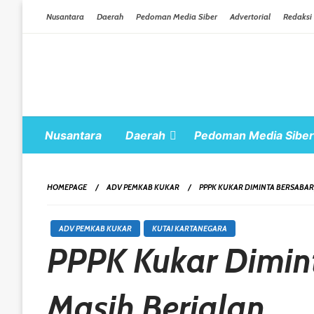
Skip To Content
Nusantara
Daerah
Pedoman Media Siber
Advertorial
Redaksi
Nusantara
Daerah
Pedoman Media Siber
HOMEPAGE
ADV PEMKAB KUKAR
PPPK KUKAR DIMINTA BERSABAR
ADV PEMKAB KUKAR
KUTAI KARTANEGARA
PPPK Kukar Dimin
Masih Berjalan