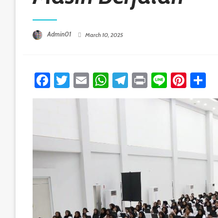
Posted On
Admin01
March 10, 2025
Facebook
Twitter
Email
WhatsApp
Telegram
Print
Line
Pint
S