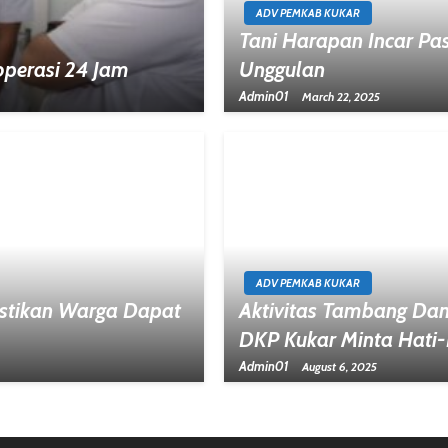
ADV PEMKAB KUKAR
Tani Harapan Incar Pa
operasi 24 Jam
Unggulan
Admin01
March 22, 2025
ADV PEMKAB KUKAR
stikan Warga Dapat
Aktivitas Tambang Dan 
DKP Kukar Minta Hati-
Admin01
August 6, 2025