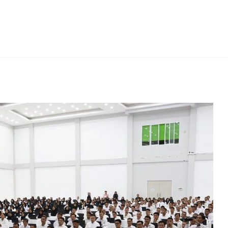
erest
hare