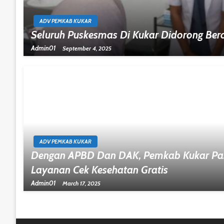
ADV PEMKAB KUKAR
Seluruh Puskesmas Di Kukar Didorong Ber
Admin01
September 4, 2025
ADV PEMKAB KUKAR
Dengan APBD Dan DAK, Pemkab Kukar Pa
Layanan Cek Kesehatan Gratis
Admin01
March 17, 2025