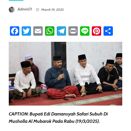
Posted On
Admin01
March 19, 2025
Facebook
Twitter
Email
WhatsApp
Telegram
Print
Line
Pintere
Sha
CAPTION: Bupati Edi Damansyah Safari Subuh Di
Musholla Al Mubarok Pada Rabu (19/3/2025).