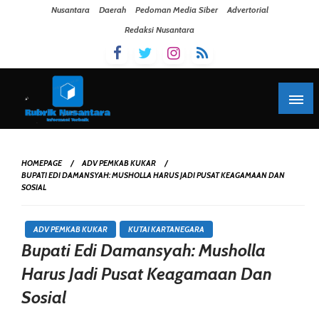
Skip To Content
Nusantara
Daerah
Pedoman Media Siber
Advertorial
Redaksi Nusantara
HOMEPAGE
ADV PEMKAB KUKAR
BUPATI EDI DAMANSYAH: MUSHOLLA HARUS JADI PUSAT KEAGAMAAN DAN
SOSIAL
ADV PEMKAB KUKAR
KUTAI KARTANEGARA
Bupati Edi Damansyah: Musholla
Harus Jadi Pusat Keagamaan Dan
Sosial