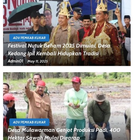
ADV PEMKAB KUKAR
Festival Nutuk Beham 2025 Dimulai, Desa
Kedang Ipil Kembali Hidupkan Tradisi
Admin01
May 11, 2025
ADV PEMKAB KUKAR
Desa Mulawarman Genjot Produksi Padi, 400
Hektar Sawah Mulai Digarap