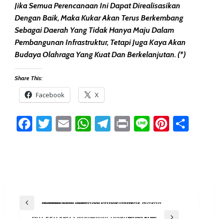
Jika Semua Perencanaan Ini Dapat Direalisasikan
Dengan Baik, Maka Kukar Akan Terus Berkembang
Sebagai Daerah Yang Tidak Hanya Maju Dalam
Pembangunan Infrastruktur, Tetapi Juga Kaya Akan
Budaya Olahraga Yang Kuat Dan Berkelanjutan. (*)
Share This:
Facebook
X
Facebook
Twitter
Email
WhatsApp
Telegram
Print
Line
Pintere
Sha
Post
Previous Post
Belajar Dari Sumatera Utara, Kukar Matangkan Rencana Pabrik Minyak Makan Merah
Navigation
Next Post
HUT PPU Ke-23 Momentum Tingkatkan Daya Saing SDM