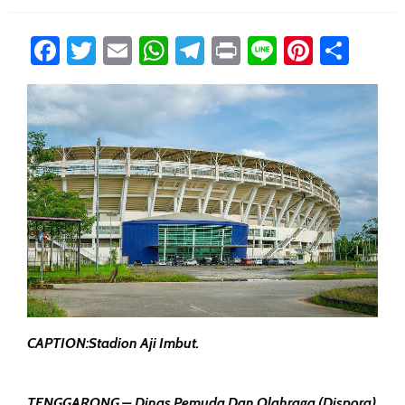
Facebook
Twitter
Email
WhatsApp
Telegram
Print
Line
Pintere
Sha
CAPTION:Stadion Aji Imbut.
TENGGARONG – Dinas Pemuda Dan Olahraga (Dispora)