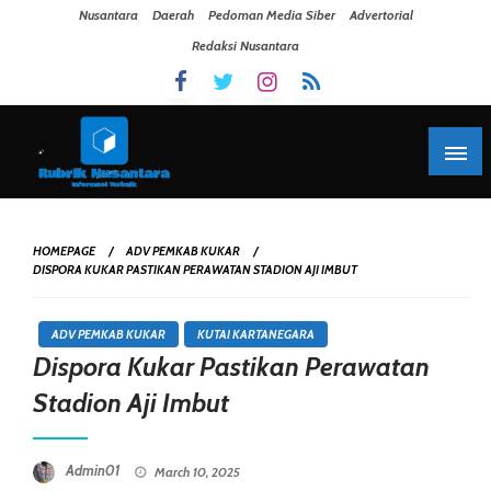
Skip To Content
Nusantara
Daerah
Pedoman Media Siber
Advertorial
Redaksi Nusantara
HOMEPAGE
ADV PEMKAB KUKAR
DISPORA KUKAR PASTIKAN PERAWATAN STADION AJI IMBUT
ADV PEMKAB KUKAR
KUTAI KARTANEGARA
Dispora Kukar Pastikan Perawatan
Stadion Aji Imbut
Posted On
Admin01
March 10, 2025