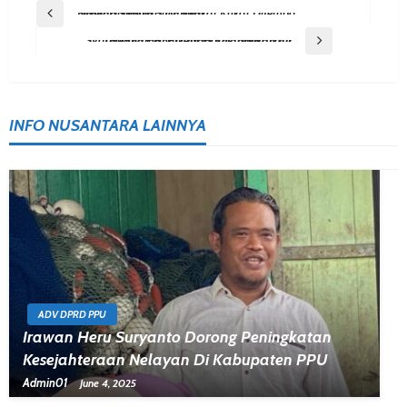
Post
Previous Post
Siaga Di Bulan Suci, Redkar Kukar Ditempa Dengan Simulasi Darurat
Navigation
Next Post
Syarifuddin HR: PDAM Harus Tingkatkan Layanan Untuk Atasi Kelangkaan Air
INFO NUSANTARA LAINNYA
ADV DPRD PPU
Irawan Heru Suryanto Dorong Peningkatan
Kesejahteraan Nelayan Di Kabupaten PPU
Admin01
June 4, 2025