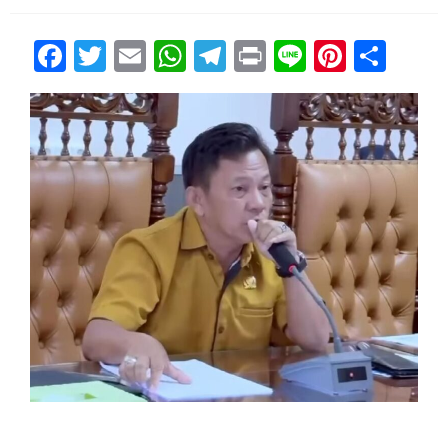
Facebook
Twitter
Email
WhatsApp
Telegram
Print
Line
Pintere
Sha