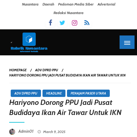
Skip To Content
Nusantara
Daerah
Pedoman Media Siber
Advertorial
Redaksi Nusantara
HOMEPAGE
ADV DPRD PPU
HARIYONO DORONG PPU JADI PUSAT BUDIDAYA IKAN AIR TAWAR UNTUK IKN
ADV DPRD PPU
HEADLINE
PENAJAM PASER UTARA
Hariyono Dorong PPU Jadi Pusat
Budidaya Ikan Air Tawar Untuk IKN
Posted On
Admin01
March 9, 2025