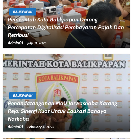
BALIKPAPAN
Pemerintah Kota Balikpapan Dorong
Percepatan Digitalisasi Pembayaran Pajak Dan
Retribusi
Admin01
July 31, 2025
BALIKPAPAN
Penandatanganan MoU Jarwasnaba Karang
Rejo: Sinergi Kuat Untuk Edukasi Bahaya
Narkoba
Admin01
February 4, 2025