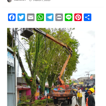
Facebook
Twitter
Email
WhatsApp
Telegram
Print
Line
Pintere
Sha