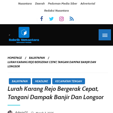
Skip To Content
Nusantara
Daerah
Pedoman Media Siber
Advertorial
Redaksi Nusantara
HOMEPAGE
BALIKPAPAN
LURAH KARANG REJO BERGERAK CEPAT, TANGANI DAMPAK BANJIR DAN
LONGSOR
BALIKPAPAN
HEADLINE
KECAMATAN TENGAH
Lurah Karang Rejo Bergerak Cepat,
Tangani Dampak Banjir Dan Longsor
Posted On
Admin01
March 7, 2025