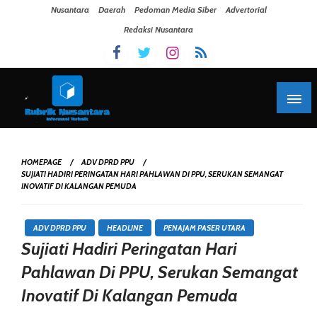
Skip To Content
Nusantara
Daerah
Pedoman Media Siber
Advertorial
Redaksi Nusantara
HOMEPAGE
ADV DPRD PPU
SUJIATI HADIRI PERINGATAN HARI PAHLAWAN DI PPU, SERUKAN SEMANGAT
INOVATIF DI KALANGAN PEMUDA
ADV DPRD PPU
HEADLINE
PENAJAM PASER UTARA
Sujiati Hadiri Peringatan Hari
Pahlawan Di PPU, Serukan Semangat
Inovatif Di Kalangan Pemuda