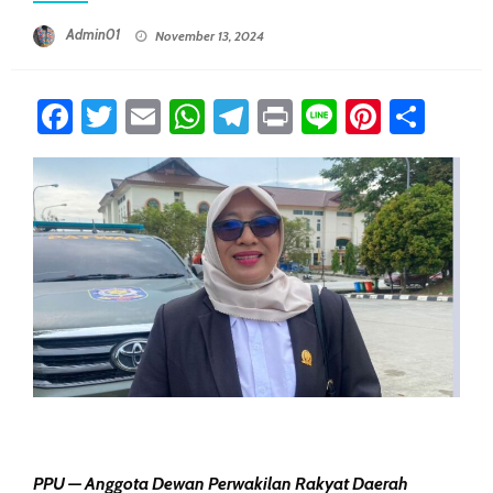
Posted On
Admin01
November 13, 2024
Facebook
Twitter
Email
WhatsApp
Telegram
Print
Line
Pintere
Sha
PPU — Anggota Dewan Perwakilan Rakyat Daerah