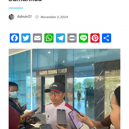
Posted On
Admin01
November 2, 2024
Facebook
Twitter
Email
WhatsApp
Telegram
Print
Line
Pintere
Sha