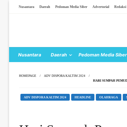
Skip To Content
Nusantara
Daerah
Pedoman Media Siber
Advertorial
Redaksi
Nusantara
Daerah
Pedoman Media Siber
HOMEPAGE
ADV DISPORA KALTIM 2024
HARI SUMPAH PEMUD
ADV DISPORA KALTIM 2024
HEADLINE
OLAHRAGA