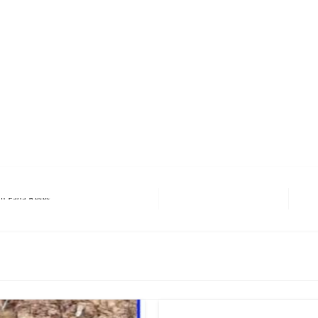
rest
hare
Next Pos