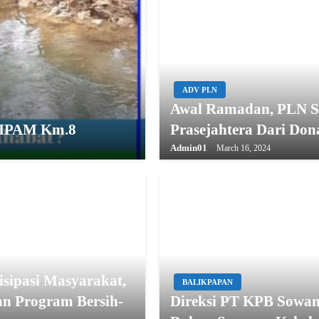
ADV PLN
Awal Ramadan, PLN Sa
r IPAM Km.8
Prasejahtera Dari Don
Admin01
March 16, 2024
sipasi Masyarakat,
BALIKPAPAN
an Program Bersih-
Direksi PT KPB Sowan