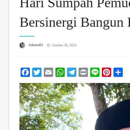
Hari Sumpah Pemud
Bersinergi Bangun
Posted On
Admin01
October 28, 2024
Facebook
Twitter
Email
WhatsApp
Telegram
Print
Line
Pinte
S