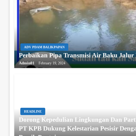
ADV PDAM BALIKPAPAN
Perbaikan Pipa Transmisi Air Baku Jalu
Admin01
February 19, 2024
HEADLINE
Dorong Kepedulian Lingkungan Dan Parti
PT KPB Dukung Kelestarian Pesisir Deng