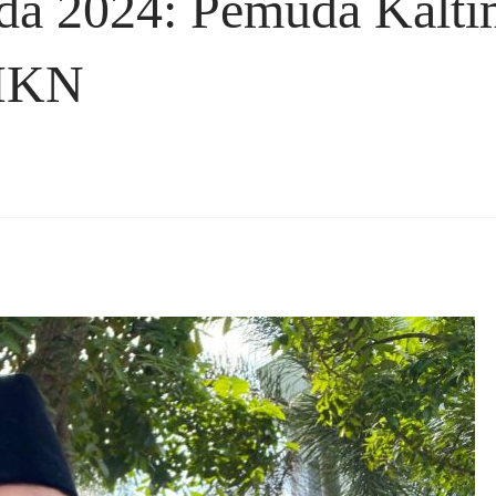
a 2024: Pemuda Kalti
 IKN
rest
hare